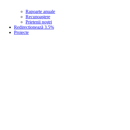
Rapoarte anuale
Recunoaştere
Prietenii noştri
Redirectionează 3.5%
Proiecte