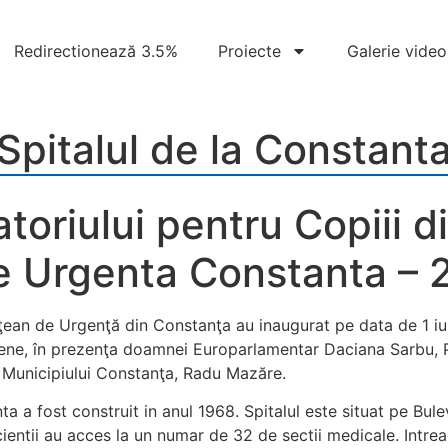
Redirectionează 3.5%
Proiecte
Galerie video
Spitalul de la Constant
riului pentru Copiii di
e Urgenta Constanta – 
ţean de Urgenţă din Constanţa au inaugurat pe data de 1 iu
ne, în prezenţa doamnei Europarlamentar Daciana Sarbu, Pr
i Municipiului Constanţa, Radu Mazăre.
a a fost construit in anul 1968. Spitalul este situat pe Bule
pacientii au acces la un numar de 32 de sectii medicale. Intre