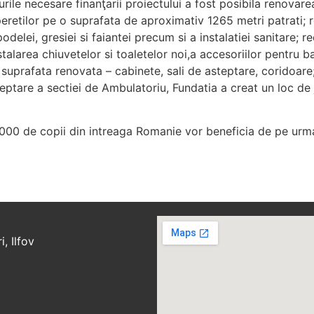
le necesare finanţarii proiectului a fost posibila renovarea 
 peretilor pe o suprafata de aproximativ 1265 metri patrati;
podelei, gresiei si faiantei precum si a instalatiei sanitare; 
talarea chiuvetelor si toaletelor noi,a accesoriilor pentru b
uprafata renovata – cabinete, sali de asteptare, coridoare; i
 asteptare a sectiei de Ambulatoriu, Fundatia a creat un loc 
00 de copii din intreaga Romanie vor beneficia de pe urma
, Ilfov