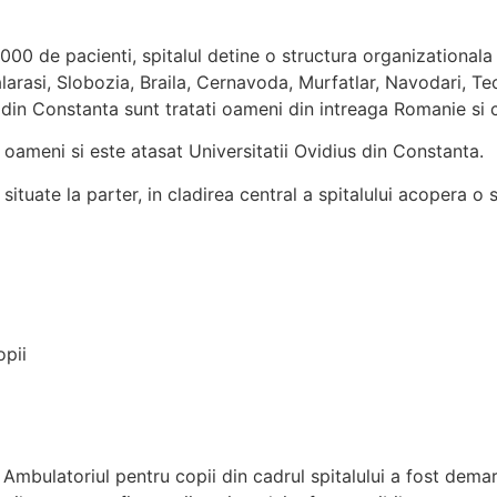
00 de pacienti, spitalul detine o structura organizationala a
Calarasi, Slobozia, Braila, Cernavoda, Murfatlar, Navodari, Te
l din Constanta sunt tratati oameni din intreaga Romanie si 
oameni si este atasat Universitatii Ovidius din Constanta.
situate la parter, in cladirea central a spitalului acopera o
opii
Ambulatoriul pentru copii din cadrul spitalului a fost demara