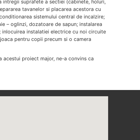
intregii suprafete a sectiei (cabinete, holuri,
 repararea tavanelor si placarea acestora cu
reconditionarea sistemului central de incalzire;
aie – oglinzi, dozatoare de sapun; instalarea
nlocuirea instalatiei electrice cu noi circuite
de joaca pentru copii precum si o camera
 acestui proiect major, ne-a convins ca