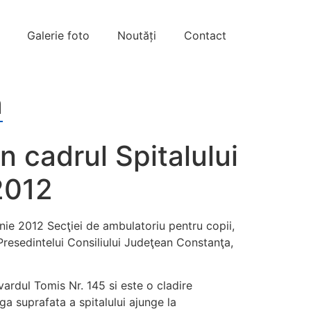
Galerie foto
Noutăți
Contact
a
n cadrul Spitalului
2012
nie 2012 Secţiei de ambulatoriu pentru copii,
esedintelui Consiliului Judeţean Constanţa,
vardul Tomis Nr. 145 si este o cladire
aga suprafata a spitalului ajunge la