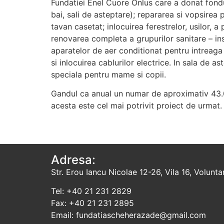
Fundatiei Enel Cuore Onlus care a donat fonduri
bai, sali de asteptare); repararea si vopsirea
tavan casetat; inlocuirea ferestrelor, usilor, a 
renovarea completa a grupurilor sanitare – ins
aparatelor de aer conditionat pentru intreaga s
si inlocuirea cablurilor electrice. In sala de
speciala pentru mame si copii.
Gandul ca anual un numar de aproximativ 43.0
acesta este cel mai potrivit proiect de urmat.
Adresa:
Str. Erou Iancu Nicolae 12-26, Vila 16, Voluntari
Tel: +40 21 231 2829
Fax: +40 21 231 2895
Email: fundatiascheherazade@gmail.com