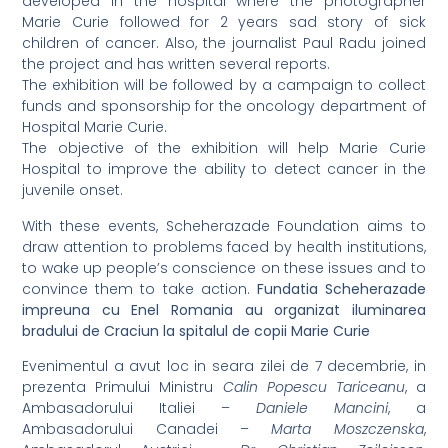
developed in the hospital where the photographer
Marie Curie followed for 2 years sad story of sick
children of cancer. Also, the journalist Paul Radu joined
the project and has written several reports.
The exhibition will be followed by a campaign to collect
funds and sponsorship for the oncology department of
Hospital Marie Curie.
The objective of the exhibition will help Marie Curie
Hospital to improve the ability to detect cancer in the
juvenile onset.
With these events, Scheherazade Foundation aims to
draw attention to problems faced by health institutions,
to wake up people’s conscience on these issues and to
convince them to take action.
Fundatia Scheherazade
impreuna cu Enel Romania au organizat iluminarea
bradului de Craciun la spitalul de copii Marie Curie
Evenimentul a avut loc in seara zilei de 7 decembrie, in
prezenta Primului Ministru
Calin Popescu Tariceanu
, a
Ambasadorului Italiei –
Daniele Mancini
, a
Ambasadorului Canadei –
Marta Moszczenska
,