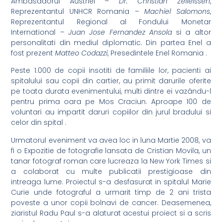
Ambasadorul Austriei –
Dr. Christian Zeileissen
,
Reprezentantul UNHCR Romania –
Machiel Salomons
,
Reprezentantul Regional al Fondului Monetar
International –
Juan Jose Fernandez Ansola
si a altor
personalitati din mediul diplomatic. Din partea Enel a
fost prezent
Matteo Codazzi
, Presedintele Enel Romania .
Peste 1.000 de copii insotiti de familiile lor, pacienti ai
spitalului sau copii din cartier, au primit darurile oferite
pe toata durata evenimentului, multi dintre ei vazându-l
pentru prima oara pe Mos Craciun. Aproape 100 de
voluntari au impartit daruri copiilor din jurul bradului si
celor din spital .
Urmatorul eveniment va avea loc in luna Martie 2008, va
fi o Expozitie de fotografie lansata de Cristian Movila, un
tanar fotograf roman care lucreaza la New York Times si
a colaborat cu multe publicatii prestigioase din
intreaga lume. Proiectul s-a desfasurat in spitalul Marie
Curie unde fotograful a urmarit timp de 2 ani trista
poveste a unor copii bolnavi de cancer. Deasemenea,
ziaristul Radu Paul s-a alaturat acestui proiect si a scris