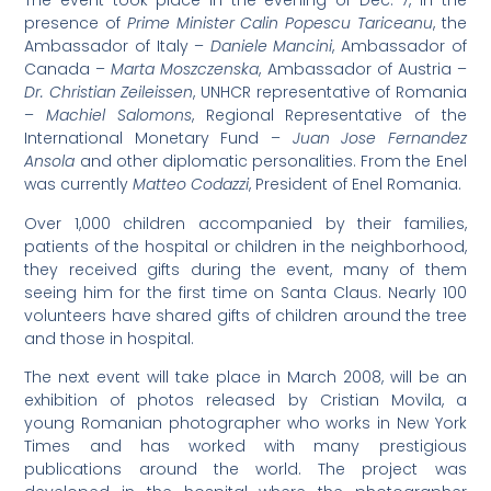
The event took place in the evening of Dec. 7, in the
presence of
Prime Minister Calin Popescu Tariceanu
, the
Ambassador of Italy –
Daniele Mancini
, Ambassador of
Canada –
Marta Moszczenska
, Ambassador of Austria –
Dr. Christian Zeileissen
, UNHCR representative of Romania
–
Machiel Salomons
, Regional Representative of the
International Monetary Fund –
Juan Jose Fernandez
Ansola
and other diplomatic personalities. From the Enel
was currently
Matteo Codazzi
, President of Enel Romania.
Over 1,000 children accompanied by their families,
patients of the hospital or children in the neighborhood,
they received gifts during the event, many of them
seeing him for the first time on Santa Claus. Nearly 100
volunteers have shared gifts of children around the tree
and those in hospital.
The next event will take place in March 2008, will be an
exhibition of photos released by Cristian Movila, a
young Romanian photographer who works in New York
Times and has worked with many prestigious
publications around the world. The project was