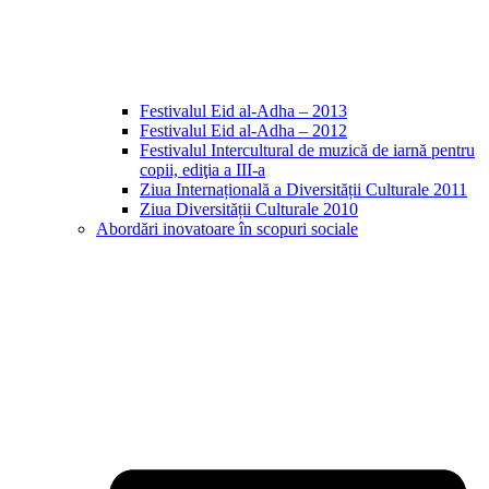
Festivalul Eid al-Adha – 2013
Festivalul Eid al-Adha – 2012
Festivalul Intercultural de muzică de iarnă pentru
copii, ediţia a III-a
Ziua Internațională a Diversității Culturale 2011
Ziua Diversității Culturale 2010
Abordări inovatoare în scopuri sociale