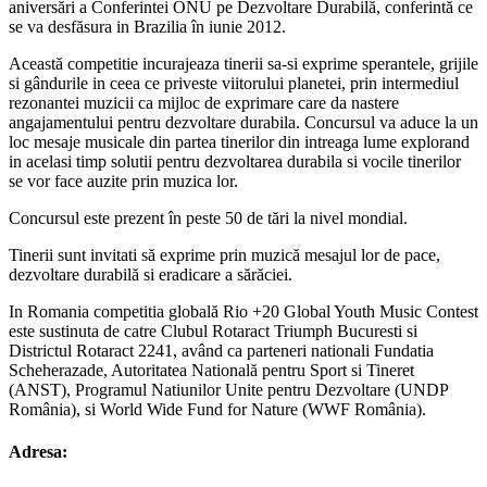
aniversări a Conferintei ONU pe Dezvoltare Durabilă, conferintă ce
se va desfăsura in Brazilia în iunie 2012.
Această competitie incurajeaza tinerii sa-si exprime sperantele, grijile
si gândurile in ceea ce priveste viitorului planetei, prin intermediul
rezonantei muzicii ca mijloc de exprimare care da nastere
angajamentului pentru dezvoltare durabila. Concursul va aduce la un
loc mesaje musicale din partea tinerilor din intreaga lume explorand
in acelasi timp solutii pentru dezvoltarea durabila si vocile tinerilor
se vor face auzite prin muzica lor.
Concursul este prezent în peste 50 de tări la nivel mondial.
Tinerii sunt invitati să exprime prin muzică mesajul lor de pace,
dezvoltare durabilă si eradicare a sărăciei.
In Romania competitia globală Rio +20 Global Youth Music Contest
este sustinuta de catre Clubul Rotaract Triumph Bucuresti si
Districtul Rotaract 2241, având ca parteneri nationali Fundatia
Scheherazade, Autoritatea Natională pentru Sport si Tineret
(ANST), Programul Natiunilor Unite pentru Dezvoltare (UNDP
România), si World Wide Fund for Nature (WWF România).
Adresa: