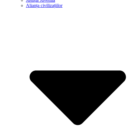
Justiția Juvenilă
Alianța civilizațiilor