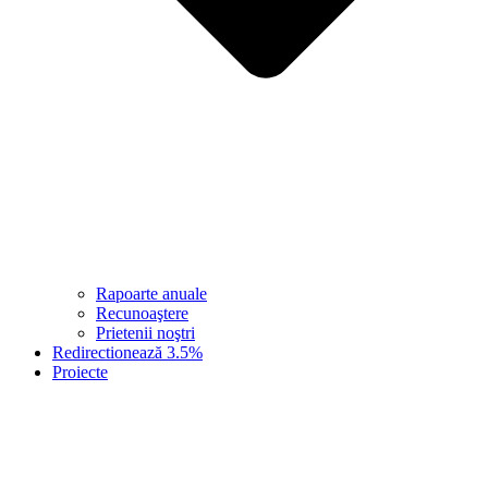
Rapoarte anuale
Recunoaştere
Prietenii noştri
Redirectionează 3.5%
Proiecte