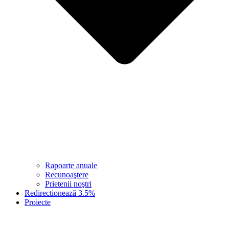
Rapoarte anuale
Recunoaştere
Prietenii noştri
Redirectionează 3.5%
Proiecte