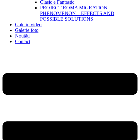
Clasic e Fantastic
PROJECT ROMA MIGRATION
PHENOMENON – EFFECTS AND
POSSIBLE SOLUTIONS
Galerie video
Galerie foto
Noutăți
Contact