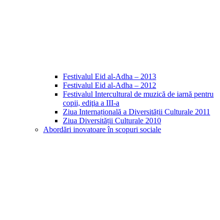
Festivalul Eid al-Adha – 2013
Festivalul Eid al-Adha – 2012
Festivalul Intercultural de muzică de iarnă pentru
copii, ediţia a III-a
Ziua Internațională a Diversității Culturale 2011
Ziua Diversității Culturale 2010
Abordări inovatoare în scopuri sociale