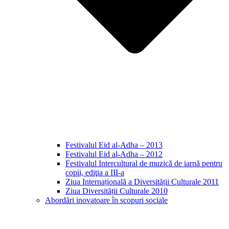
Festivalul Eid al-Adha – 2013
Festivalul Eid al-Adha – 2012
Festivalul Intercultural de muzică de iarnă pentru
copii, ediţia a III-a
Ziua Internațională a Diversității Culturale 2011
Ziua Diversității Culturale 2010
Abordări inovatoare în scopuri sociale