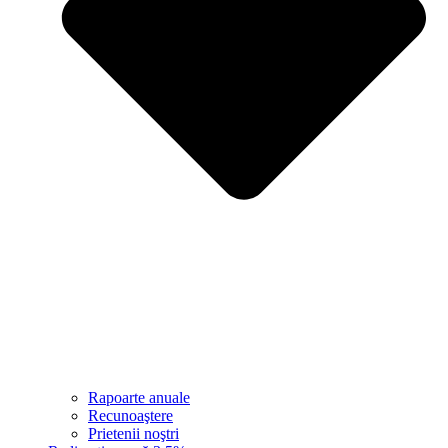
Rapoarte anuale
Recunoaştere
Prietenii noştri