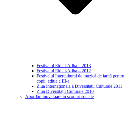
Festivalul Eid al-Adha – 2013
Festivalul Eid al-Adha – 2012
Festivalul Intercultural de muzică de iarnă pentru
copii, ediţia a III-a
Ziua Internațională a Diversității Culturale 2011
Ziua Diversității Culturale 2010
Abordări inovatoare în scopuri sociale