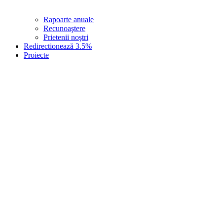
Rapoarte anuale
Recunoaştere
Prietenii noştri
Redirectionează 3.5%
Proiecte