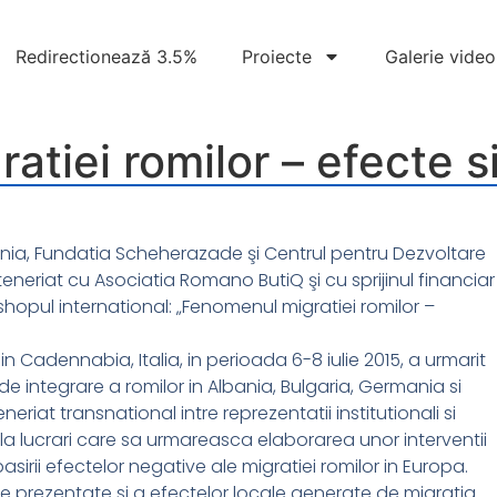
Redirectionează 3.5%
Proiecte
Galerie video
tiei romilor – efecte si 
a, Fundatia Scheherazade şi Centrul pentru Dezvoltare
neriat cu Asociatia Romano ButiQ şi cu sprijinul financiar
opul international: „Fenomenul migratiei romilor –
n Cadennabia, Italia, in perioada 6-8 iulie 2015, a urmarit
e integrare a romilor in Albania, Bulgaria, Germania si
riat transnational intre reprezentatii institutionali si
a lucrari care sa urmareasca elaborarea unor interventii
irii efectelor negative ale migratiei romilor in Europa.
cale prezentate si a efectelor locale generate de migratia