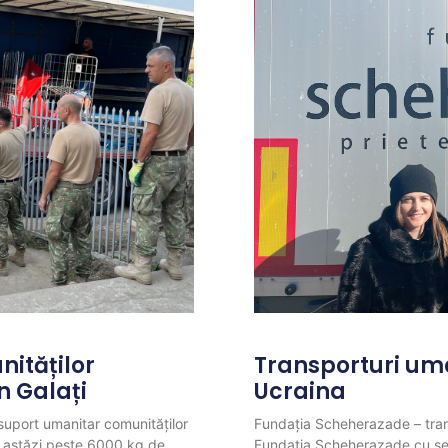
ităților
Transporturi um
n Galați
Ucraina
uport umanitar comunităților
Fundația Scheherazade – tran
ză astăzi peste 6000 kg de
Fundația Scheherazade cu sedi