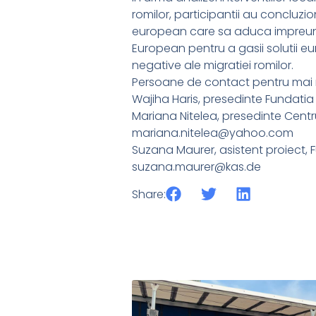
romilor, participantii au concluzio
european care sa aduca impreuna e
European pentru a gasii solutii eu
negative ale migratiei romilor.
Persoane de contact pentru mai m
Wajiha Haris, presedinte Fundat
Mariana Nitelea, presedinte Cent
mariana.nitelea@yahoo.com
Suzana Maurer, asistent proiect
suzana.maurer@kas.de
Share: