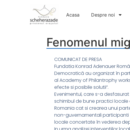
Acasa
Despre noi
Fenomenul migra
COMUNICAT DE PRESA
Fundatia Konrad Adenauer Români
Democratică au organizat în parte
al Academy of Philantrophy worksh
efecte si posibile solutii”.
Evenimentul, care s-a desfasurat i
schimbul de bune practici locale d
Romania cat si crearea unui partene
non-guvernamentali participanti l
locale concertate în vederea depas
In urma analizei interventiilor lo