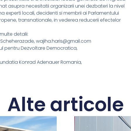
nat asupra necesitatii organizarii unei dezbateri la nivel
xperti locali, decidenti si membrii ai Parlamentului
ropene, transnationale, in vederea reducerii efectelor
ulte detalii:
ia Scheherazade, wajiha.haris@gmail.com
rul pentru Dezvoltare Democratica,
, Fundatia Konrad Adenauer Romania,
Alte articole