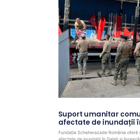
Suport umanitar comun
afectate de inundații î
Fundația Scheherazade România oferă s
afectate de inundații în Galați și livrea