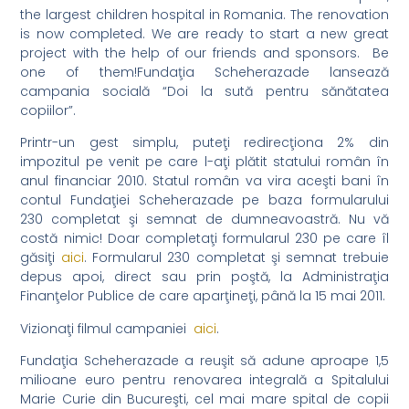
the largest children hospital in Romania. The renovation
is now completed. We are ready to start a new great
project with the help of our friends and sponsors. Be
one of them!
Fundaţia Scheherazade lansează
campania socială “Doi la sută pentru sănătatea
copiilor”.
Printr-un gest simplu, puteţi redirecţiona 2% din
impozitul pe venit pe care l-aţi plătit statului român în
anul financiar 2010. Statul român va vira aceşti bani în
contul Fundaţiei Scheherazade pe baza formularului
230 completat şi semnat de dumneavoastră. Nu vă
costă nimic! Doar completaţi formularul 230 pe care îl
găsiţi
aici
. Formularul 230 completat şi semnat trebuie
depus apoi, direct sau prin poştă, la Administraţia
Finanţelor Publice de care aparţineţi, până la 15 mai 2011.
Vizionaţi filmul campaniei
aici
.
Fundaţia Scheherazade a reuşit să adune aproape 1,5
milioane euro pentru renovarea integrală a Spitalului
Marie Curie din Bucureşti, cel mai mare spital de copii