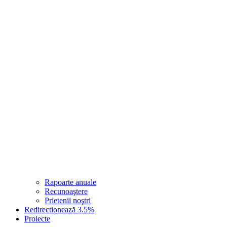
Rapoarte anuale
Recunoaştere
Prietenii noştri
Redirectionează 3.5%
Proiecte